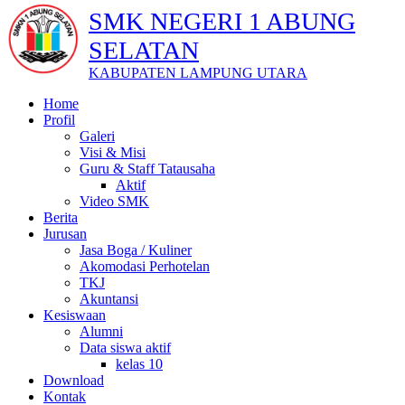
SMK NEGERI 1 ABUNG
SELATAN
KABUPATEN LAMPUNG UTARA
Home
Profil
Galeri
Visi & Misi
Guru & Staff Tatausaha
Aktif
Video SMK
Berita
Jurusan
Jasa Boga / Kuliner
Akomodasi Perhotelan
TKJ
Akuntansi
Kesiswaan
Alumni
Data siswa aktif
kelas 10
Download
Kontak