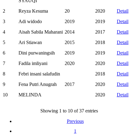
SYAUQI
2
Reyza Kesuma
20
2020
Detail
3
Adi widodo
2019
2019
Detail
4
Aisah Sabila Maharani
2014
2017
Detail
5
Ari Stiawan
2015
2018
Detail
6
Dini purwaningsih
2019
2019
Detail
7
Fadila imliyani
2020
2020
Detail
8
Febri insani salafudin
2018
Detail
9
Fena Putri Anugrah
2017
2020
Detail
10
MELINDA
2020
Detail
Showing 1 to 10 of 37 entries
Previous
1