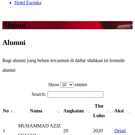
Hotel Esemka
Alumni
Alumni
Bagi alumni yang belum tercantum di daftar silahkan isi formulir
alumni
KLIK DISINI
Show
entries
Search:
Thn
No
Nama
Angkatan
Aksi
Lulus
MUHAMMAD AZIZ
1
20
2020
Detail