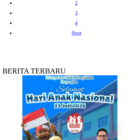
2
3
4
Next
BERITA TERBARU