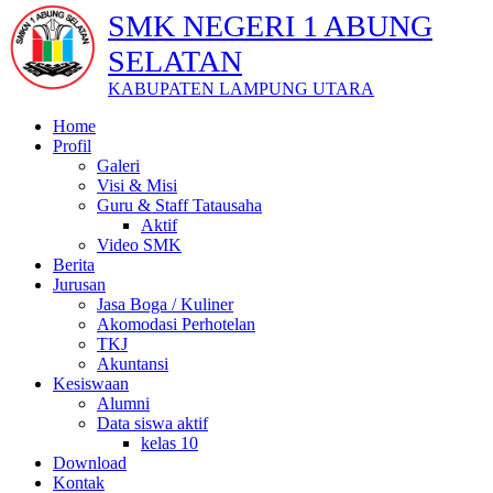
SMK NEGERI 1 ABUNG
SELATAN
KABUPATEN LAMPUNG UTARA
Home
Profil
Galeri
Visi & Misi
Guru & Staff Tatausaha
Aktif
Video SMK
Berita
Jurusan
Jasa Boga / Kuliner
Akomodasi Perhotelan
TKJ
Akuntansi
Kesiswaan
Alumni
Data siswa aktif
kelas 10
Download
Kontak