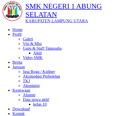
SMK NEGERI 1 ABUNG
SELATAN
KABUPATEN LAMPUNG UTARA
Home
Profil
Galeri
Visi & Misi
Guru & Staff Tatausaha
Aktif
Video SMK
Berita
Jurusan
Jasa Boga / Kuliner
Akomodasi Perhotelan
TKJ
Akuntansi
Kesiswaan
Alumni
Data siswa aktif
kelas 10
Download
Kontak