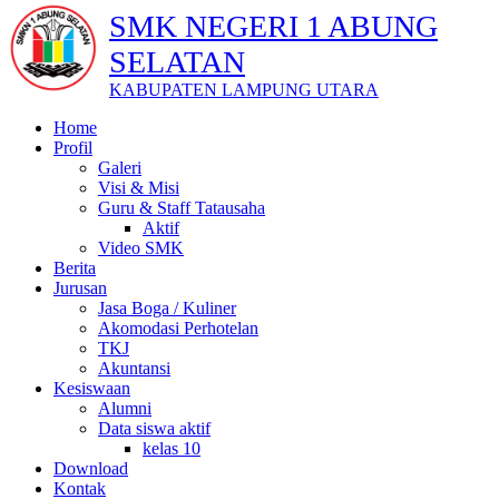
SMK NEGERI 1 ABUNG
SELATAN
KABUPATEN LAMPUNG UTARA
Home
Profil
Galeri
Visi & Misi
Guru & Staff Tatausaha
Aktif
Video SMK
Berita
Jurusan
Jasa Boga / Kuliner
Akomodasi Perhotelan
TKJ
Akuntansi
Kesiswaan
Alumni
Data siswa aktif
kelas 10
Download
Kontak