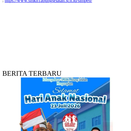
:
https://www.smkn1abungselatan.sch.id/simpen/
BERITA TERBARU