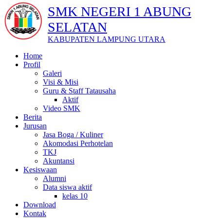
SMK NEGERI 1 ABUNG
SELATAN
KABUPATEN LAMPUNG UTARA
Home
Profil
Galeri
Visi & Misi
Guru & Staff Tatausaha
Aktif
Video SMK
Berita
Jurusan
Jasa Boga / Kuliner
Akomodasi Perhotelan
TKJ
Akuntansi
Kesiswaan
Alumni
Data siswa aktif
kelas 10
Download
Kontak