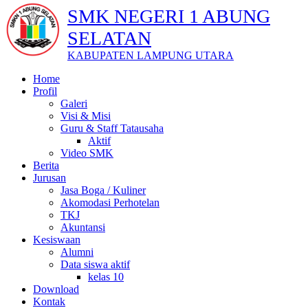
SMK NEGERI 1 ABUNG
SELATAN
KABUPATEN LAMPUNG UTARA
Home
Profil
Galeri
Visi & Misi
Guru & Staff Tatausaha
Aktif
Video SMK
Berita
Jurusan
Jasa Boga / Kuliner
Akomodasi Perhotelan
TKJ
Akuntansi
Kesiswaan
Alumni
Data siswa aktif
kelas 10
Download
Kontak