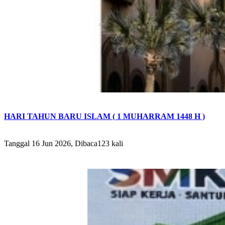
HARI TAHUN BARU ISLAM ( 1 MUHARRAM 1448 H )
Tanggal 16 Jun 2026, Dibaca123 kali