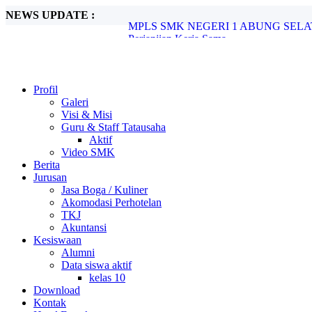
NEWS UPDATE :
Perjanjian Kerja Sama...
PENYERAHAN PKL SMKN 1 ABUNG S
HARI TAHUN BARU ISLAM ( 1 MUHA
PENDAFTARAN PESERTA DIDIK BAR
HARI LAHIR PANCASILA...
HARI KEBANGKITAN NASIONAL ..
Profil
RAPAT KELULUSAN SMKN 1 ABUNG 
Galeri
Pengumuman Kelulusan 2025/2026...
Visi & Misi
Hari Anak Nasional 2026...
Guru & Staff Tatausaha
MPLS SMK NEGERI 1 ABUNG SELATA
Aktif
Video SMK
Berita
Jurusan
Jasa Boga / Kuliner
Akomodasi Perhotelan
TKJ
Akuntansi
Kesiswaan
Alumni
Data siswa aktif
kelas 10
Download
Kontak