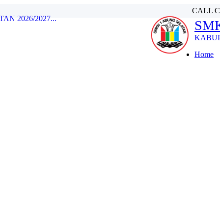
CALL 
SMK
ELATAN TA 2026/2027...
RRAM 1448 H )...
KABU
U SMKN 1 ABUNG SELATAN TA 2026-...
Home
.
SELATAN TA 2025-2026...
N 2026/2027...