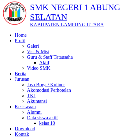
SMK NEGERI 1 ABUNG
SELATAN
KABUPATEN LAMPUNG UTARA
Home
Profil
Galeri
Visi & Misi
Guru & Staff Tatausaha
Aktif
Video SMK
Berita
Jurusan
Jasa Boga / Kuliner
Akomodasi Perhotelan
TKJ
Akuntansi
Kesiswaan
Alumni
Data siswa aktif
kelas 10
Download
Kontak